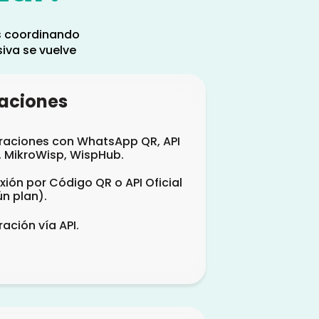
s coordinando
iva se vuelve
raciones
raciones con WhatsApp QR, API
 MikroWisp, WispHub.
ión por Código QR o API Oficial
n plan).
ración vía API.