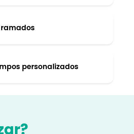
gramados
ampos personalizados
zar?