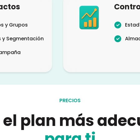
actos
Contro
s y Grupos
Estad
s y Segmentación
Alma
Campaña
PRECIOS
e el plan más ade
para ti