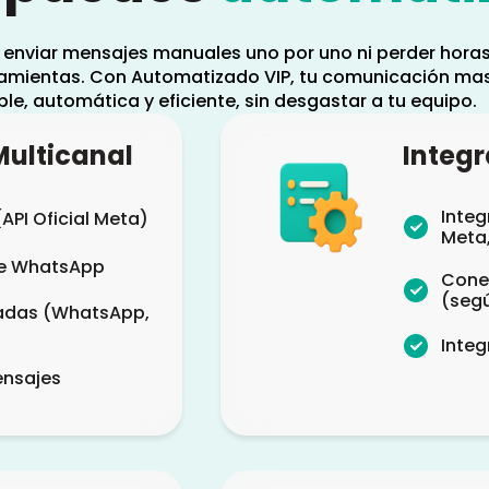
 enviar mensajes manuales uno por uno ni perder hora
ramientas. Con Automatizado VIP, tu comunicación mas
le, automática y eficiente, sin desgastar a tu equipo.
ulticanal
Integ
Integ
API Oficial Meta)
Meta,
de WhatsApp
Conex
(segú
izadas (WhatsApp,
Integ
nsajes