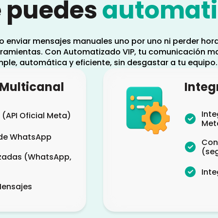
 puedes
automati
io enviar mensajes manuales uno por uno ni perder ho
rramientas. Con Automatizado VIP, tu comunicación ma
mple, automática y eficiente, sin desgastar a tu equipo.
Multicanal
Integ
Int
(API Oficial Meta)
Met
 de WhatsApp
Cone
(seg
lizadas (WhatsApp,
Inte
Mensajes