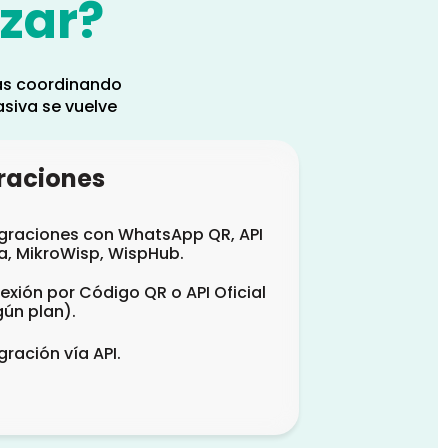
zar?
ras coordinando
siva se vuelve
raciones
egraciones con WhatsApp QR, API
a, MikroWisp, WispHub.
xión por Código QR o API Oficial
ún plan).
gración vía API.