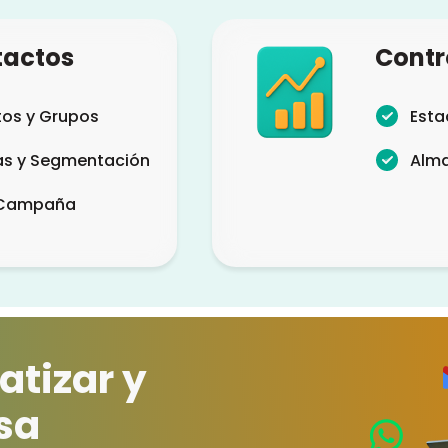
tactos
Contro
tos y Grupos
Esta
as y Segmentación
Alm
 Campaña
tizar y
sa